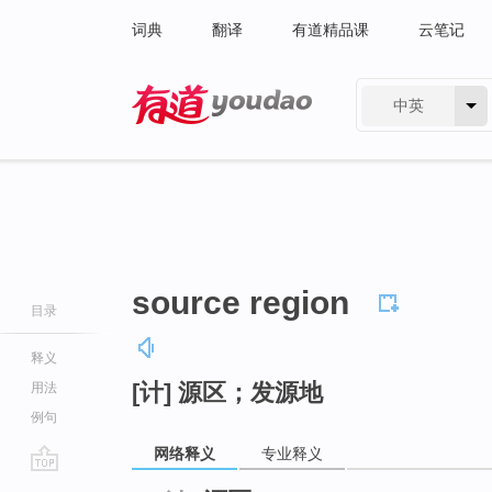
词典
翻译
有道精品课
云笔记
中英
有道 - 网易旗下搜索
source region
目录
释义
[计] 源区；发源地
用法
例句
网络释义
专业释义
go