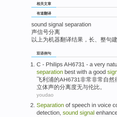
相关文章
top
有道翻译
sound signal separation
声信号分离
以上为机器翻译结果，长、整句
双语例句
C -
Philips
AH6731
-
a very
natu
separation
best
with
a
good
sig
飞利浦
的
AH6731
非常
非常
自然
立体声
的
分离度
无与伦比。
youdao
Separation
of
speech
in
voice
c
detection
,
sound
signal
enhanc