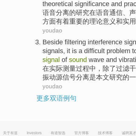
theoretical
significance
and
prac
语音
分离
的
研究
在
语音
通信
、
声
方面
有着
重要
的
理论
意义
和
实用
youdao
Beside
filtering
interference
sign
signals,
it is
a
difficult
problem t
signal
of
sound
wave and
vibrat
在实际测量过程中，
除了
过滤
干
振动
源
信号
分离
是
本文研究
的
一
youdao
更多双语例句
关于有道
Investors
有道智选
官方博客
技术博客
诚聘英