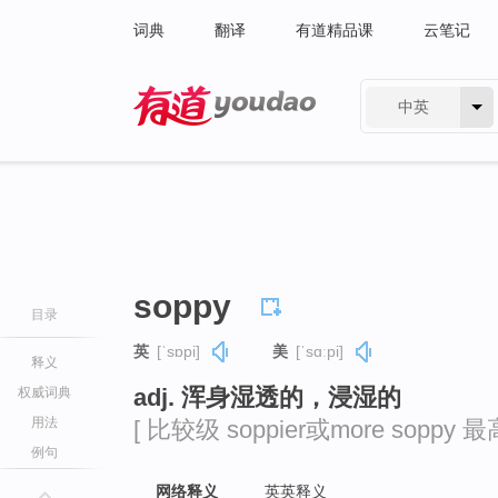
词典
翻译
有道精品课
云笔记
中英
有道 - 网易旗下搜索
soppy
目录
英
[ˈsɒpi]
美
[ˈsɑːpi]
释义
adj. 浑身湿透的，浸湿的
权威词典
用法
[ 比较级 soppier或more soppy 最高
例句
网络释义
英英释义