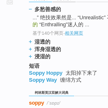
go
多愁善感的
top
...” 绝技效果然是... “Unrealisti
的
“Enthralling”迷人的 ...
基于140个网页
-
相关网页
湿透的
浑身湿透的
浸湿的
短语
Soppy Hoppy
太阳掉下来了
Soppy Way
缠绵方式
柯林斯英汉双解大词典
soppy
/ˈsɒpɪ/