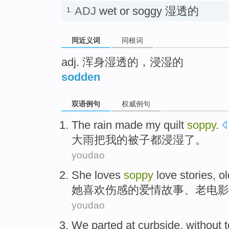
ADJ
wet or soggy 湿透的
1.
同近义词
同根词
adj. 浑身湿透的，浸湿的
sodden
双语例句
权威例句
The rain
made
my
quilt
soppy
.
大雨
把
我
的
被子
都浸湿了
。
youdao
She
loves
soppy
love
stories
,
ol
她
喜欢
伤感
的
爱情
故事
、
老
电影
youdao
We
parted
at
curbside
,
without