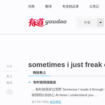
词典
翻译
有道精品课
云笔记
中英
有道 - 网易旗下搜索
sometimes i just freak 
目录
网络释义
释义
有时候我很痴迷
翻译
... 有时候我穿过荒野 Somenow I made it through
候我明白你的心 At times I understand you ...
go
基于66个网页
-
相关网页
top