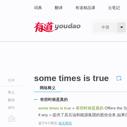
词典
翻译
有道精品课
云笔记
中英
有道 - 网易旗下搜索
some times is true
目录
网络释义
释义
有些时候是真的
翻译
例句
some times is true
»
有些时候是真的
Offers the Sy
if any » 提供了其石油和能源集团的股份业务,如果任
基于9个网页
-
相关网页
go