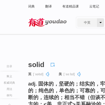
词典
翻译
有道精品课
云笔记
中英
有道 - 网易旗下搜索
solid
目录
英
[ˈsɒlɪd]
美
[ˈsɑːlɪd]
释义
adj. 固体的，坚硬的；结实的
权威词典
用法
的；纯色的，单色的；可靠的，
例句
断的，连续的；相当不错（但谈
方的；<美，非正式>关系融洽的