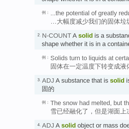
...the potential of greatly r
例：
…大幅度减少我们的固体垃
N-COUNT
A
solid
is a substan
2.
shape whether it is in a contai
Solids turn to liquids at cer
例：
固体在一定温度下转变成液
ADJ
A substance that is
solid
i
3.
固的
The snow had melted, but the
例：
雪已经融化了，但是湖面上
ADJ
A
solid
object or mass do
4.