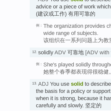
advice or a piece of work which 
(建议或工作) 有用可靠的
The organization provides c
例：
wide range of subjects.
该组织在一系列问题上为教
solidly
ADV
可靠地
[ADV with 
12.
She's played solidly through
例：
她整个春季都表现得很稳健
ADJ
You use
solid
to describ
13.
the basis for a policy or support
when it is strong, because it h
carefully and slowly. 坚定的