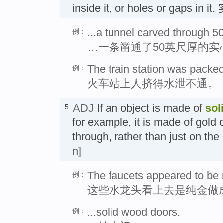
inside it, or holes or gaps in i
...a tunnel carved through 50 
例：
…一条凿通了50英尺厚的实
The train station was packed
例：
火车站上人挤得水泄不通。
ADJ
If an object is made of
sol
5.
for example, it is made of gold 
through, rather than just on 
n]
The faucets appeared to be 
例：
这些水龙头看上去是纯金做
...solid wood doors.
例：