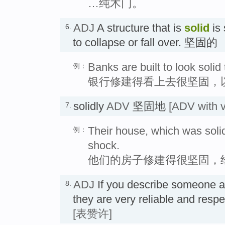
…纯木门。
ADJ
A structure that is
solid
is 
6.
to collapse or fall over. 坚固的
Banks are built to look solid
例：
银行修建得看上去很坚固，
solidly
ADV
坚固地
[ADV with v
7.
Their house, which was solidl
例：
shock.
他们的房子修建得很坚固，
ADJ
If you describe someone 
8.
they are very reliable and r
[表赞许]