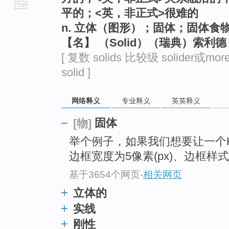
平的；<英，非正式>很难的
go
n. 立体（图形）；固体；固体食
top
【名】 （Solid）（瑞典）索利
[ 复数 solids 比较级 solider或more
solid ]
网络释义
专业释义
英英释义
固体
[物]
举个例子，如果我们想要让一个
边框宽度为5像素(px)、边框样
基于3654个网页
-
相关网页
立体的
实线
刚性