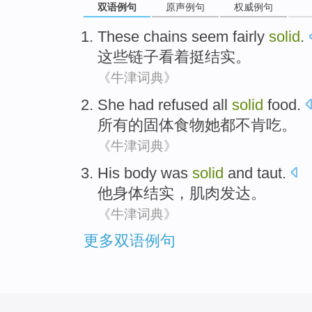
双语例句
原声例句
权威例句
These
chains
seem fairly
solid
.
这些
链子
看着
挺
结实
。
《牛津词典》
She
had refused
all
solid
food
.
所有
的
固体
食物
她
都
不肯吃。
《牛津词典》
His
body
was
solid
and
taut
.
他
身体
结实
，
肌肉发达
。
《牛津词典》
更多双语例句