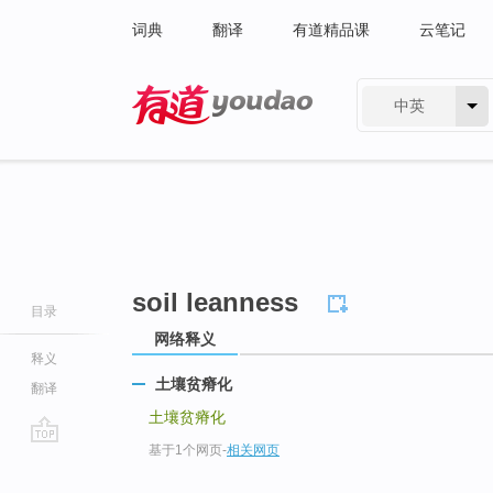
词典
翻译
有道精品课
云笔记
中英
有道 - 网易旗下搜索
soil leanness
目录
网络释义
释义
土壤贫瘠化
翻译
土壤贫瘠化
基于1个网页
-
相关网页
go
top