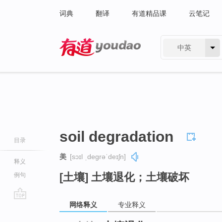
词典
翻译
有道精品课
云笔记
中英
有道 - 网易旗下搜索
soil degradation
目录
美
[sɔɪl ˌdeɡrəˈdeɪʃn]
释义
[土壤] 土壤退化；土壤破坏
例句
网络释义
专业释义
go
top