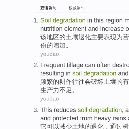
双语例句
权威例句
Soil
degradation
in
this
region
m
nutrition
element
and
increase
o
该
地区
的
土壤
退化
主要
表现为
营
份的
增加
。
youdao
Frequent
tillage
can
often
destr
resulting in
soil
degradation
and
频繁
的
耕作
往往
会
破坏
土壤
的
有
生产力
不足
。
youdao
This
reduces
soil
degradation
, 
and protected
from heavy rains
它
可以减少
土地
的
退化
，
通过
树