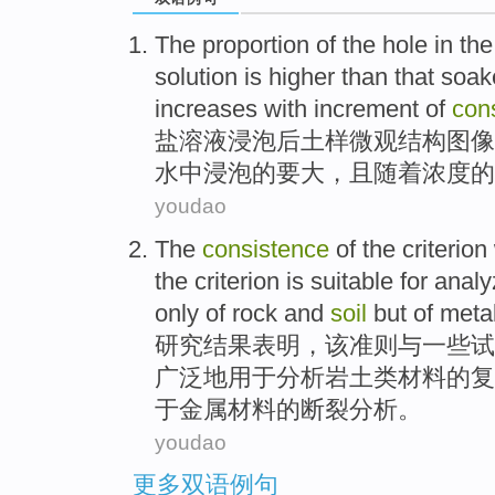
The
proportion
of
the
hole
in th
solution
is higher than
that soa
increases
with
increment
of
con
盐
溶液
浸泡
后土样微观结构图像
水中
浸泡
的
要大，
且
随着
浓度
的
youdao
The
consistence
of
the
criterion
the criterion is suitable
for
analy
only
of
rock and
soil
but
of
meta
研究
结果
表明
，
该
准则
与
一些
试
广泛地
用于
分析
岩土
类材料
的
复
于
金属
材料的断裂分析。
youdao
更多双语例句