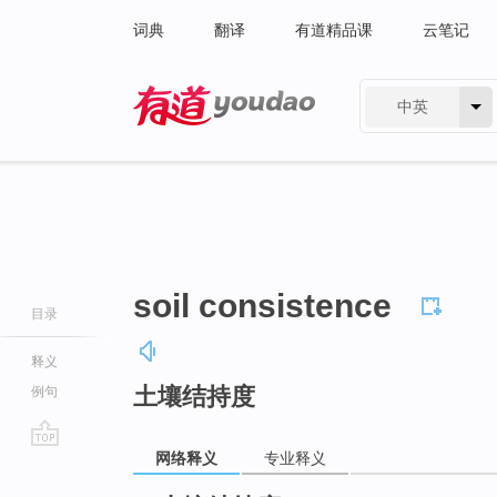
词典
翻译
有道精品课
云笔记
中英
有道 - 网易旗下搜索
soil consistence
目录
释义
土壤结持度
例句
网络释义
专业释义
go
top