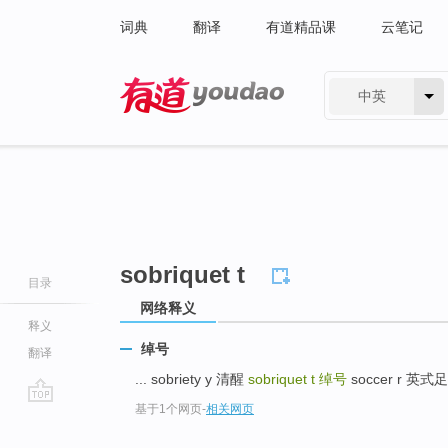
词典
翻译
有道精品课
云笔记
中英
有道 - 网易旗下搜索
sobriquet t
目录
网络释义
释义
绰号
翻译
... sobriety y 清醒
sobriquet t
绰号
soccer r 英式足球
基于1个网页
-
相关网页
go
top