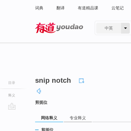
词典
翻译
有道精品课
云笔记
中英
有道 - 网易旗下搜索
snip notch
目录
释义
剪扼位
go
网络释义
专业释义
top
剪扼位