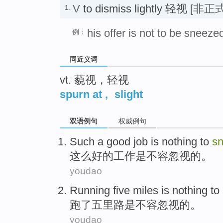
V
to dismiss lightly 轻视
[非正式
1.
his offer is not to be sneeze
例：
同近义词
vt. 藐视，轻视
spurn at
,
slight
双语例句
权威例句
Such a
good
job
is
nothing to
s
这么
好的
工作
是
不容
忽视的。
youdao
Running
five
miles
is
nothing
to
跑
了五里
路
是
不容
忽视
的。
youdao