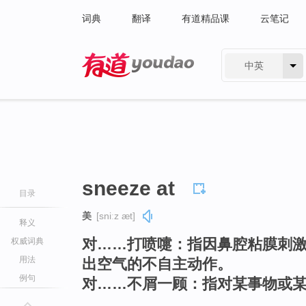
词典
翻译
有道精品课
云笔记
中英
有道 - 网易旗下搜索
sneeze at
目录
美
[sniːz æt]
释义
对……打喷嚏：指因鼻腔粘膜刺
权威词典
用法
出空气的不自主动作。
例句
对……不屑一顾：指对某事物或