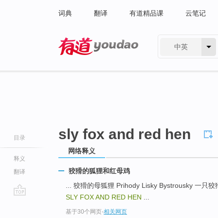
词典
翻译
有道精品课
云笔记
中英
有道 - 网易旗下搜索
sly fox and red hen
目录
网络释义
释义
狡猾的狐狸和红母鸡
翻译
... 狡猾的母狐狸 Prihody Lisky Bystrousky 一只狡
SLY FOX AND RED HEN
...
go
基于30个网页
-
相关网页
top