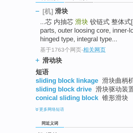
top
滑块
[机]
...芯 内抽芯
滑块
铰链式 整体式[gap=
parts, outer loosing core, inner-
hinged type, integral type...
基于1763个网页
-
相关网页
滑动块
短语
sliding block linkage
滑块曲柄机
sliding block drive
滑块驱动装
conical sliding block
锥形滑块
更多
网络短语
同近义词