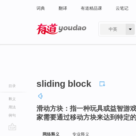
词典
翻译
有道精品课
云笔记
中英
有道 - 网易旗下搜索
sliding block
目录
释义
滑动方块：指一种玩具或益智游
用法
例句
家需要通过移动方块来达到特定
go
网络释义
专业释义