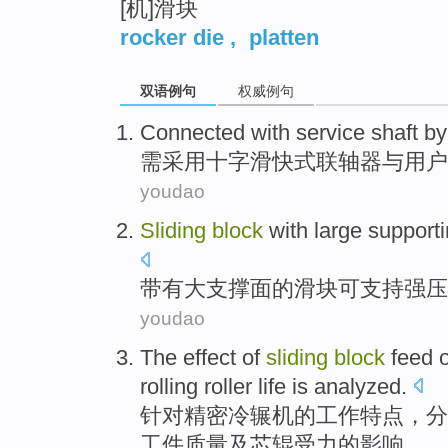
[机]滑块
rocker die
,
platten
双语例句
权威例句
Connected
with
service
shaft
by
需
采用
十字
滑快
式
联轴器
与
用户
youdao
Sliding
block
with
large
support
带有
大
支撑
面的
滑
块
可
支持
强
压
youdao
The
effect
of
sliding
block
feed
rolling
roller
life is
analyzed
.
针对精密冷辗机
的
工作特点，分
工件
质量
及
芯
辊
受力的
影响
。