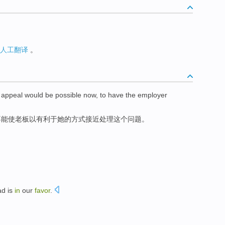
人工翻译
。
appeal
would
be
possible now, to have
the
employer
不能
使
老板
以
有利于
她
的
方式接近处理
这个
问题
。
ad
is
in
our
favor
.