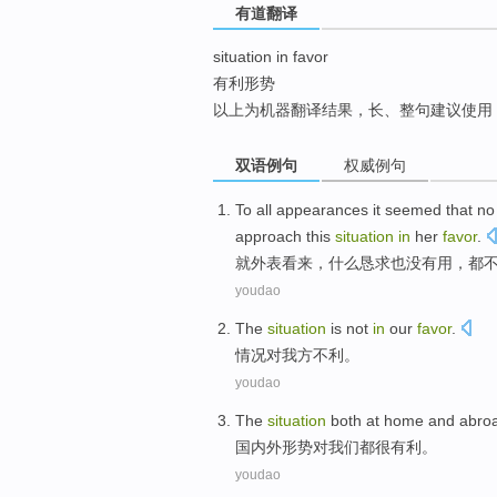
有道翻译
top
situation in favor
有利形势
以上为机器翻译结果，长、整句建议使用
双语例句
权威例句
To
all
appearances
it seemed
that
no
approach
this
situation
in
her
favor
.
就
外表
看来
，
什么
恳求
也
没有用，
都
youdao
The
situation
is not
in
our
favor
.
情况
对
我方
不利。
youdao
The
situation
both at home and abro
国内外
形势
对
我们
都
很有利
。
youdao