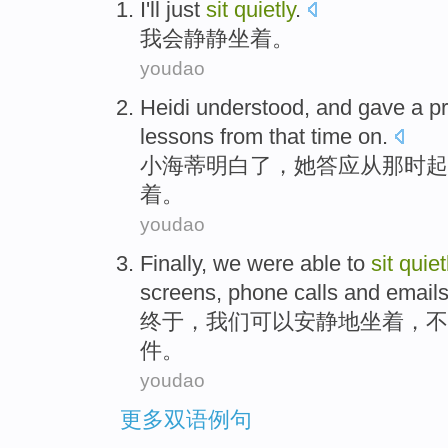
I'll
just
sit
quietly
.
我会
静静
坐着
。
youdao
Heidi
understood
, and
gave
a p
lessons
from
that
time
on.
小海蒂
明白了
，
她答应
从
那时
起
着
。
youdao
Finally
,
we
were
able to
sit
quiet
screens
,
phone calls
and
email
终于
，
我们
可以
安静地
坐着
，
不
件
。
youdao
更多双语例句