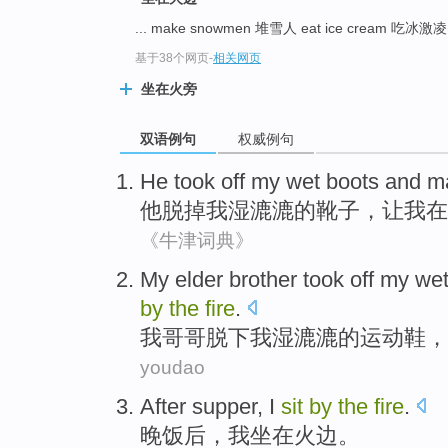
... make snowmen 堆雪人 eat ice cream 吃冰激
基于38个网页
-
相关网页
坐在火旁
双语例句
权威例句
He
took off
my
wet
boots
and
m
他
脱掉
我
湿漉漉
的
靴子
，
让
我
在
《牛津词典》
M
y elder brother took off my 
by
the
fire
.
我
哥哥脱下我湿漉漉的运动鞋，
youdao
After supper
,
I
sit
by
the
fire
.
晚饭
后，
我
坐在
火
边。