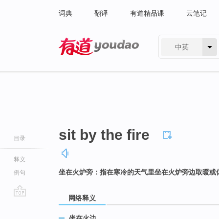
词典
翻译
有道精品课
云笔记
中英
有道 - 网易旗下搜索
sit by the fire
目录
释义
坐在火炉旁：指在寒冷的天气里坐在火炉旁边取暖或
例句
网络释义
go
top
坐在火边