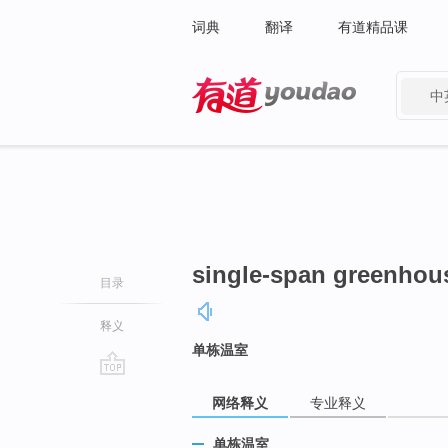
词典
翻译
有道精品课
中
有道 - 网易旗下搜索
single-span greenhou
目录
释义
单栋温室
go
网络释义
专业释义
top
单栋温室