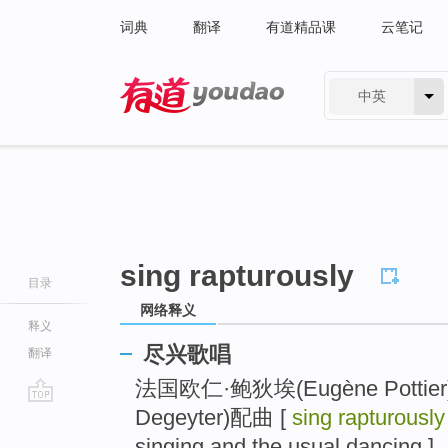
词典
翻译
有道精品课
云笔记
中英
有道 - 网易旗下搜索
sing rapturously
目录
网络释义
释义
尽兴歌唱
翻译
法国欧仁·鲍狄埃(Eugène Pottie
Degeyter)配曲 [
sing rapturously
go
top
singing and the usual dan