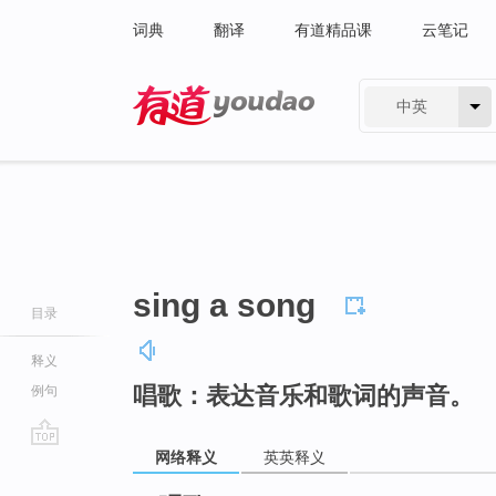
词典
翻译
有道精品课
云笔记
中英
有道 - 网易旗下搜索
sing a song
目录
释义
唱歌：表达音乐和歌词的声音。
例句
网络释义
英英释义
go
top