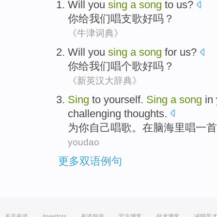
Will
you
sing
a
song
to
us
?
你
给
我们
唱
支
歌好吗？
《牛津词典》
Will
you
sing
a
song
for
us
?
你
给
我们
唱
个
歌好
吗？
《新英汉大辞典》
Sing
to
yourself
.
Sing
a
song
in
challenging
thoughts
.
为
你自己
唱歌
。
在
脑海
里
唱
一首
youdao
更多双语例句
关于有道
Investors
有道智选
官方博客
技术博客
诚聘英