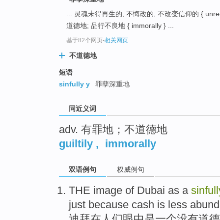
top
... 灵魂未得再生的; 不悔改的; 不改变信仰的 { unrege
道德地; 品行不良地 { immorally } ...
基于82个网页
-
相关网页
不道德地
短语
sinfully y
罪孽深重地
同近义词
adv. 有罪地；不道德地
guiltily
,
immorally
双语例句
权威例句
THE
image
of
Dubai
as
a
sinfull
just because cash is less abun
迪拜
在
人们
眼中是
一
个
没有
道德