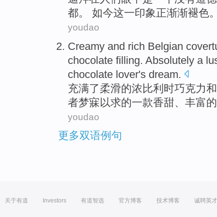
都。 如今
这
一
印象
正渐渐褪色
youdao
Creamy and rich
Belgian covert
chocolate filling.
Absolutely
a
lu
chocolate
lover
's
dream
.
充满了柔滑的浓
比利时
巧克力
和
者
梦寐
以求的
一
款香甜
、
丰富
的
youdao
更多双语例句
关于有道
Investors
有道智选
官方博客
技术博客
诚聘英