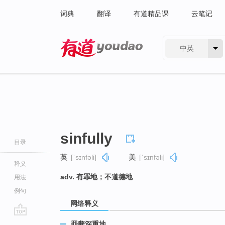
词典
翻译
有道精品课
云笔记
中英
有道 - 网易旗下搜索
sinfully
目录
英
[ˈsɪnfəli]
美
[ˈsɪnfəli]
释义
adv. 有罪地；不道德地
用法
例句
网络释义
go
罪孽深重地