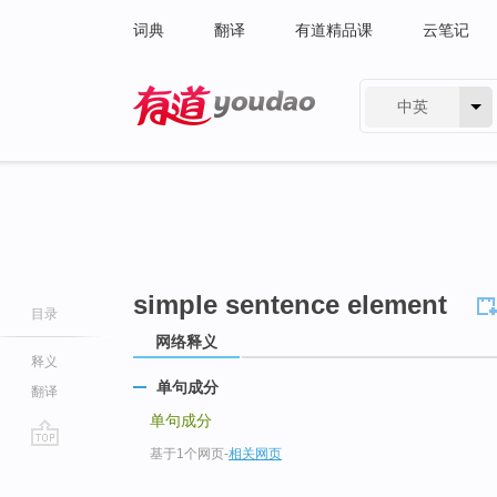
词典
翻译
有道精品课
云笔记
中英
有道 - 网易旗下搜索
simple sentence element
目录
网络释义
释义
单句成分
翻译
单句成分
基于1个网页
-
相关网页
go
top