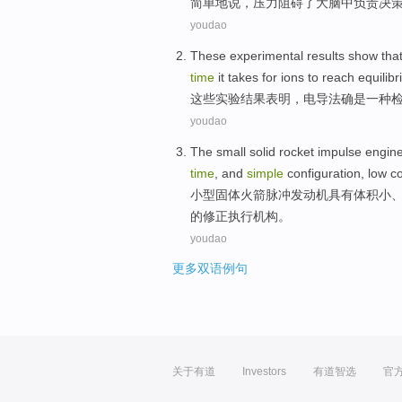
简单
地说
，
压力
阻碍
了
大脑
中
负责
决
youdao
These
experimental
results
show tha
time
it takes for
ions
to reach
equilib
这些
实验
结果
表明
，
电导法确
是
一种
youdao
The
small
solid
rocket
impulse
engin
time
, and
simple
configuration
,
low c
小型
固体
火箭
脉冲
发动机
具有
体积
小
的修正执行机构。
youdao
更多双语例句
关于有道
Investors
有道智选
官