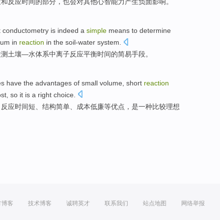
策
和
反应
时间
的
部分
，也
会
对
其他
心智能力产生负面影响。
t
conductometry
is
indeed
a
simple
means
to determine
rium
in
reaction
in
the soil-water
system
.
检测
土壤
—水体系中
离子
反应
平衡
时间
的
简易
手段
。
es
have the
advantages
of
small
volume
,
short
reaction
ost
,
so
it
is
a
right choice
.
、
反应
时间
短
、
结构
简单
、
成本
低廉
等
优点，
是
一种
比较
理想
方博客
技术博客
诚聘英才
联系我们
站点地图
网络举报