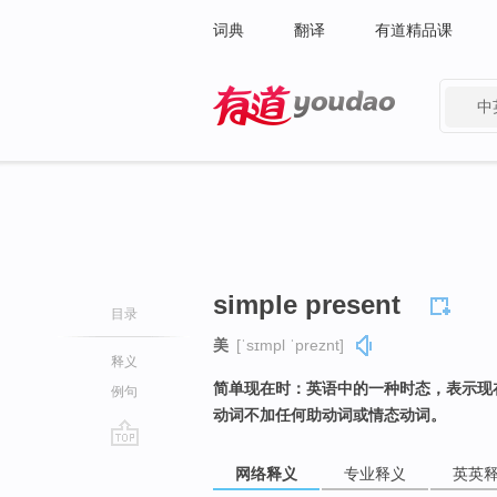
词典
翻译
有道精品课
中
有道 - 网易旗下搜索
simple present
目录
美
[ˈsɪmpl ˈpreznt]
释义
简单现在时：英语中的一种时态，表示现
例句
动词不加任何助动词或情态动词。
go
网络释义
专业释义
英英
top