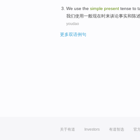
We
use
the
simple
present
tense to
t
我们
使用
一般
现在
时来
谈论
事实
和
陈
youdao
更多双语例句
关于有道
Investors
有道智选
官