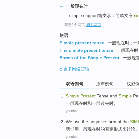
一般现在时
... simple support简支承；简单支座
si
基于1个网页
-
相关网页
短语
Simple present tense
一般现在时 ; 一
The simple present tense
一般现在时 
Forms of the Simple Present
一般现在
更多
网络短语
双语例句
原声例句
权威
Simple
Present
Tense
and
Simple
Pa
一般
现在时
和
一般
过去
时。
youdao
We
use
the
negative
form
of the
SIM
我们
用
一般现在时
的
否定
形式
来
讨论
youdao