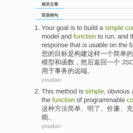
相关文章
双语例句
Your
goal
is
to
build
a
simple
co
model
and
function
to
run
,
and 
response
that
is usable
on the
f
您
的
目标
是
构建这样
一
个
简单
的
模型
和
函数
，
然后
返回
一个
JS
用于
事务
的
远
端
。
youdao
This
method
is
simple
,
obvious
the
function
of
programmable
co
这种
方法
简单
、
明了
、
价廉
、
充
能
。
youdao