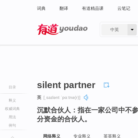
词典
翻译
有道精品课
云笔记
中英
有道 - 网易旗下搜索
silent partner
目录
英
[ˌsaɪlənt ˈpɑːtnə(r)]
释义
沉默合伙人：指在一家公司中不
权威词典
用法
分资金的合伙人。
例句
网络释义
专业释义
英英释义