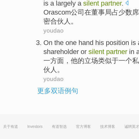
is a largely
a
silent
partner
.
Orascom
公司在
董事局
占
少数
席
密合伙人。
youdao
On the one hand
his
position
is
shareholder
or
silent
partner
in
一方面
，
他
的
立场
类似
于
一个
私
伙人
。
youdao
更多双语例句
关于有道
Investors
有道智选
官方博客
技术博客
诚聘英