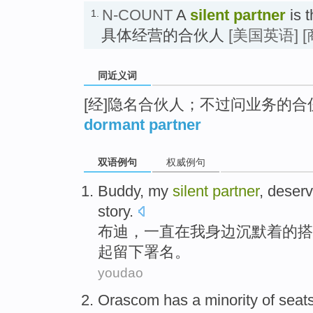
N-COUNT
A
silent partner
is 
1.
具体经营的合伙人
[美国英语]
[
同近义词
[经]隐名合伙人；不过问业务的
dormant partner
双语例句
权威例句
Buddy
,
my
silent
partner
,
deser
story
.
布迪
，一直
在
我
身边
沉默
着
的搭
起留下
署名
。
youdao
Orascom
has
a minority
of
seat