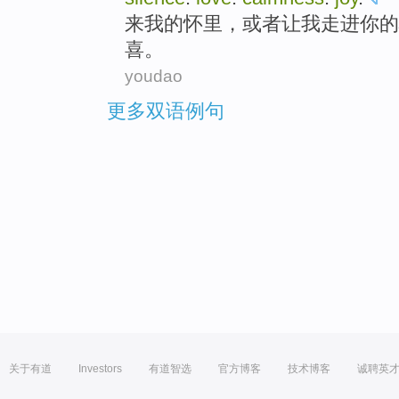
来
我
的
怀里
，
或者
让
我走进
你的
喜
。
youdao
更多双语例句
关于有道
Investors
有道智选
官方博客
技术博客
诚聘英