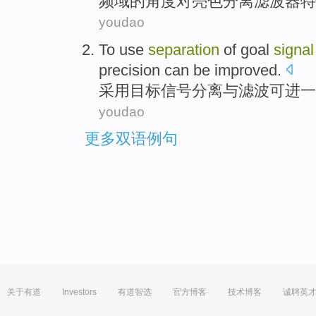
频域的
角度
对
亮色
分离
滤波器特
youdao
To
use
separation
of
goal
signal
precision
can be
improved
.
采用
目标
信号
分离
与
滤波
可
进一
youdao
更多双语例句
关于有道
Investors
有道智选
官方博客
技术博客
诚聘英