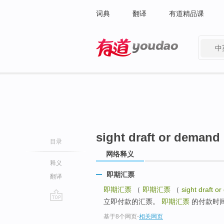
词典
翻译
有道精品课
中
有道 - 网易旗下搜索
sight draft or demand 
目录
网络释义
释义
即期汇票
翻译
即期汇票
（
即期汇票
（
sight draft o
立即付款的汇票。
即期汇票
的付款时间
go
基于8个网页
-
相关网页
top