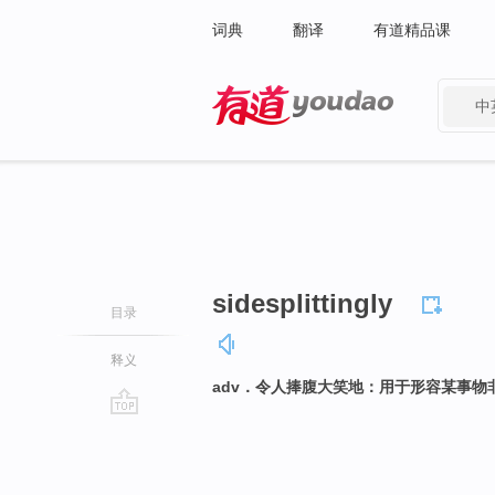
词典
翻译
有道精品课
中
有道 - 网易旗下搜索
sidesplittingly
目录
释义
adv．令人捧腹大笑地：用于形容某事
go
top