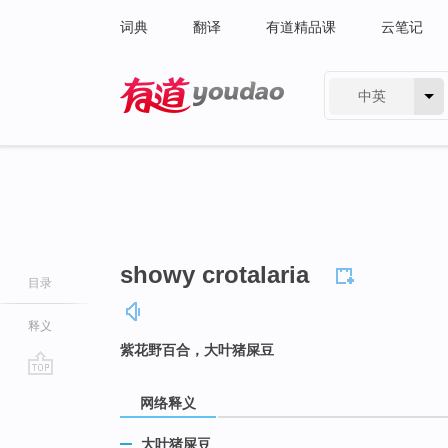
词典
翻译
有道精品课
云笔记
中英
有道 - 网易旗下搜索
showy crotalaria
目录
释义
紫花野百合，大叶猪屎豆
go
网络释义
top
大叶猪屎豆