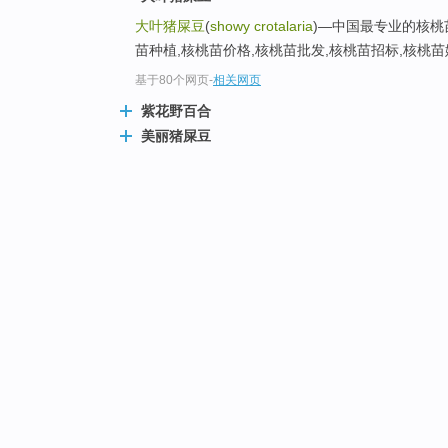
大叶猪屎豆
(
showy crotalaria
)—中国最专业的核桃苗
苗种植,核桃苗价格,核桃苗批发,核桃苗招标,核桃苗嫁
基于80个网页
-
相关网页
紫花野百合
美丽猪屎豆