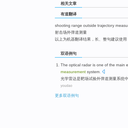
相关文章
top
有道翻译
shooting range outside trajectory meas
射击场外弹道测量
以上为机器翻译结果，长、整句建议使用
双语例句
The optical
radar
is
one of
the
main
measurement
system
.
光学
雷达
是
靶场
试验
外
弹道
测量
系统
youdao
更多双语例句