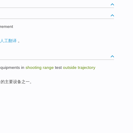
urement
人工翻译
。
equipments
in
shooting
range
test
outside
trajectory
中的
主要
设备
之一
。