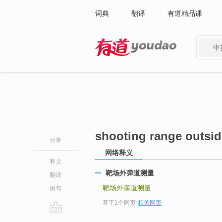
词典
翻译
有道精品课
中
有道 - 网易旗下搜索
shooting range outsid
目录
网络释义
释义
靶场外弹道测量
翻译
靶场外弹道测量
例句
基于1个网页
-
相关网页
go