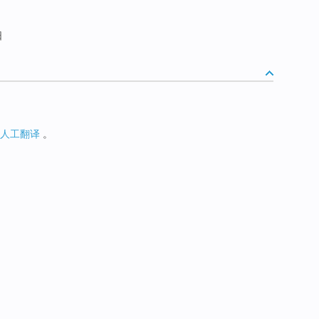
阳
人工翻译
。