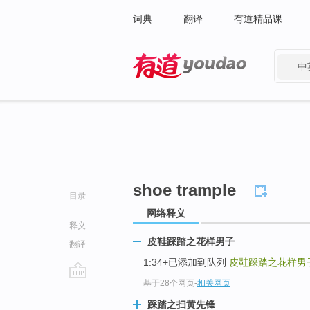
词典
翻译
有道精品课
中
有道 - 网易旗下搜索
shoe trample
目录
网络释义
释义
皮鞋踩踏之花样男子
翻译
1:34+已添加到队列
皮鞋踩踏之花样男
基于28个网页
-
相关网页
go
top
踩踏之扫黄先锋