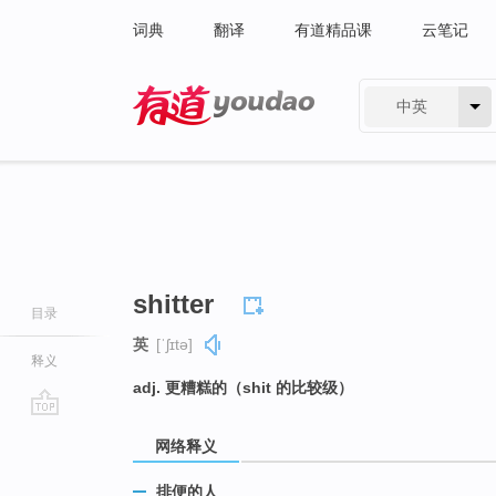
词典
翻译
有道精品课
云笔记
中英
有道 - 网易旗下搜索
shitter
目录
英
[ˈʃɪtə]
释义
adj. 更糟糕的（shit 的比较级）
go
网络释义
top
排便的人