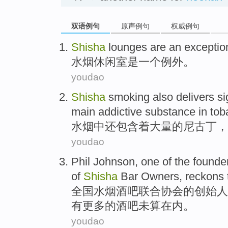
双语例句
原声例句
权威例句
Shisha
lounges
are
an
exceptio
水烟
休闲室
是
一个
例外。
youdao
Shisha
smoking
also
delivers si
main
addictive
substance
in
tob
水烟中
还
包含着
大量的
尼古丁
，
youdao
Phil
Johnson
, one
of
the
founde
of
Shisha
Bar Owners
,
reckons
全国
水烟
酒吧
联合协会
的
创始人
有
更多的
酒吧
未算在内。
youdao