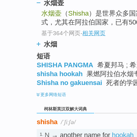
go
水烟壶
top
水烟壶
（
Shisha
）是世界众多国
式，尤其在阿拉伯国家，已有50
基于364个网页
-
相关网页
水烟
短语
SHISHA PANGMA
希夏邦马 ; 
shisha hookah
果燃阿拉伯水烟专
Shisha no gakuensai
死者的学
更多
网络短语
柯林斯英汉双解大词典
shisha
/ˈʃiːʃə/
N
→ another name for
hookah
1.