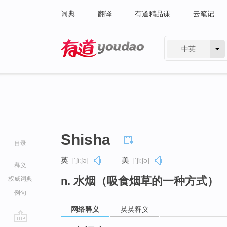
词典
翻译
有道精品课
云笔记
中英
有道 - 网易旗下搜索
Shisha
目录
英
[ˈʃiːʃə]
美
[ˈʃiːʃə]
释义
n. 水烟（吸食烟草的一种方式）
权威词典
例句
网络释义
英英释义