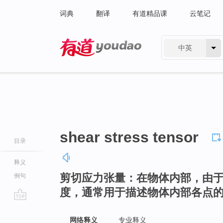
词典
翻译
有道精品课
云笔记
中英
有道 - 网易旗下搜索
shear stress tensor
目录
释义
剪切应力张量：在物体内部，由
例句
度，通常用于描述物体内部各点
go
top
网络释义
专业释义