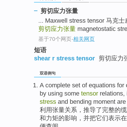
剪切应力张量
... Maxwell stress tensor
剪切应力张量
magnetostatic s
基于70个网页
-
相关网页
短语
shear r stress tensor
剪切应力
双语例句
A
complete
set
of
equations
for
by using
some
tensor
relations
,
stress
and
bending moment
ar
利用
张
量
关系
，
推导
了
完整
的
缆
和
力矩
的
影响
，
并
把它们表示
在
便查阅。