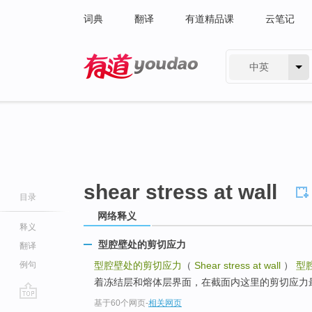
词典
翻译
有道精品课
云笔记
中英
有道 - 网易旗下搜索
shear stress at wall
目录
网络释义
释义
型腔壁处的剪切应力
翻译
例句
型腔壁处的剪切应力
（
Shear stress at wall
）
型
着冻结层和熔体层界面，在截面内这里的剪切应力
基于60个网页
-
相关网页
go