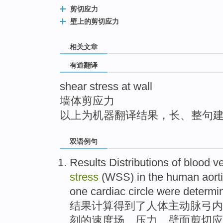
top
剪切应力
壁上的剪切应力
相关文章
有道翻译
shear stress at wall
墙体剪应力
以上为机器翻译结果，长、整句
双语例句
Results
Distributions
of
blood
ve
stress
(WSS) in
the
human
aort
one
cardiac
circle
were determi
结果
计算
得到
了
人体
主动脉弓内
刻
的
速度场
、
压力
、
壁面
剪切
应