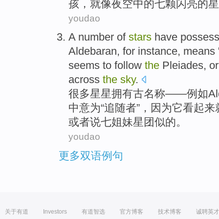
孩
，
就像
夜空
中的
七
颗闪亮
的
星
youdao
A number of
stars
have posses
Aldebaran
,
for instance
, means 
seems
to follow
the
Pleiades
,
or
across
the
sky
.
很多
星星
拥有
古
名称
——
例如
Al
中意为“
追随者
”，
因为
它
看起来
或者说
七
姐妹
星团似的。
youdao
更多双语例句
关于有道
Investors
有道智选
官方博客
技术博客
诚聘英