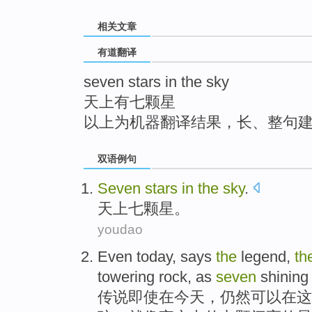
top
相关文章
有道翻译
seven stars in the sky
天上有七颗星
以上为机器翻译结果，长、整句
双语例句
Seven
stars
in
the
sky
.
天上
七
颗星
。
youdao
Even
today
, says
the
legend
,
th
towering
rock
,
as
seven
shining
传说
即使
在
今天
，仍然
可以
在
这