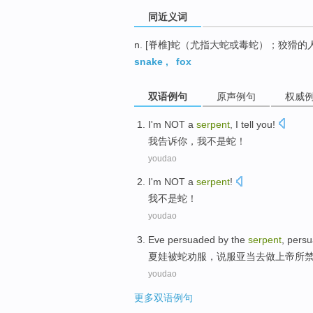
同近义词
n. [脊椎]蛇（尤指大蛇或毒蛇）；狡猾的
snake
,
fox
双语例句
原声例句
权威
I
'm
NOT
a
serpent
, I
tell
you
!
我
告诉
你
，我
不是
蛇
！
youdao
I'm
NOT
a
serpent
!
我
不是
蛇
！
youdao
Eve
persuaded by
the
serpent
,
pers
夏娃
被
蛇
劝服，
说服
亚当
去
做
上帝所
youdao
更多双语例句