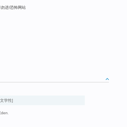
请勿进/恐怖网站
[文学性]
Eden.