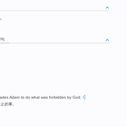
人
例句
uades
Adam
to
do what
was forbidden
by
God
.
禁止的
事
。