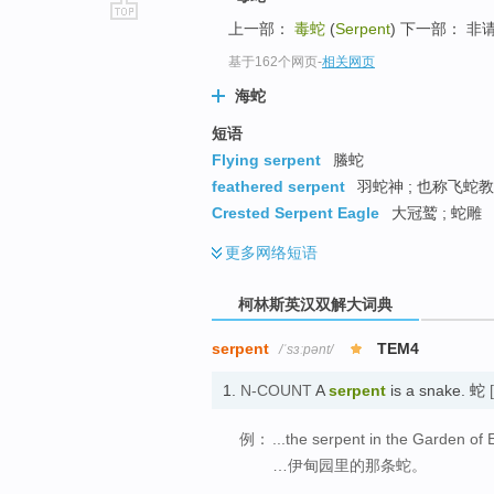
上一部：
毒蛇
(
Serpent
) 下一部： 非
go
top
基于162个网页
-
相关网页
海蛇
短语
Flying serpent
螣蛇
feathered serpent
羽蛇神 ; 也称飞蛇教
Crested Serpent Eagle
大冠鹫 ; 蛇雕
更多
网络短语
柯林斯英汉双解大词典
serpent
TEM4
/ˈsɜːpənt/
1.
N-COUNT
A
serpent
is a snake. 蛇
例：
...the serpent in the Garden of 
…伊甸园里的那条蛇。