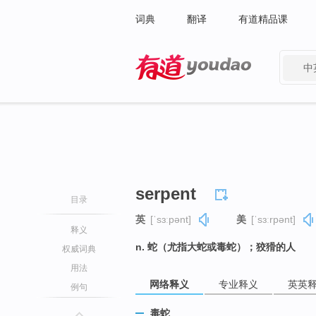
词典
翻译
有道精品课
中
有道 - 网易旗下搜索
serpent
目录
英
[ˈsɜːpənt]
美
[ˈsɜːrpənt]
释义
n. 蛇（尤指大蛇或毒蛇）；狡猾的人
权威词典
用法
网络释义
专业释义
英英
例句
毒蛇