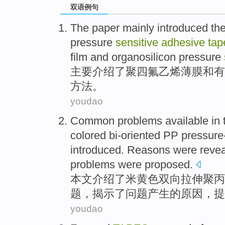
双语例句
The paper
mainly
introduced
th
pressure
sensitive
adhesive
tap
film
and
organosilicon
pressure
主要
介绍了
聚四氟乙烯
薄膜
和
有
方法
。
youdao
Common
problems
available
in 
colored bi-oriented
PP
pressure
introduced
.
Reasons
were
reve
problems
were proposed.
本文
介绍了
米黄色
双向拉伸
聚丙
题
，
揭示了
问题产生的
原因
，提
youdao