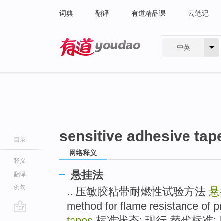
词典
翻译
有道精品课
云笔记
中英
有道 - 网易旗下搜索
sensitive adhesive tap
目录
网络释义
释义
悬挂法
翻译
例句
...压敏胶粘带耐燃性试验方法
悬
method for flame resistance of p
go
tapes
标准状态: 现行 替代标准: