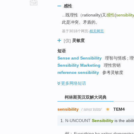
感性
go
...既理性（rationality)又
感性
(
sensibilit
top
此是冲突、矛盾的。
基于3018个网页
-
相关网页
灵敏度
[仪]
短语
Sense and Sensibility
理智与情感 ; 
Sensibility Marketing
理性营销
reference sensibility
参考灵敏度
更多
网络短语
柯林斯英汉双解大词典
sensibility
TEM4
/ˌsɛnsɪˈbɪlɪtɪ/
1.
N-UNCOUNT
Sensibility
is the abi
例：
Everything he writes demonstrate