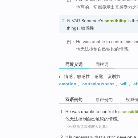
他写的一切都显示出其感受力之
2.
N-VAR
Someone's
sensibility
is the
things. 敏感性
例：
He was unable to control his sens
他无法控制自己敏锐的情感。
同近义词
同根词
n. 情感；敏感性；感觉；识别力
emotion
,
consciousness
,
will
,
af
双语例句
原声例句
权威
He
was unable to
control
his
sensibili
他
无法
控制
自己
敏锐
的情感。
《柯林斯英汉双解大词典》
It is
necessary
that a critic
develop
a