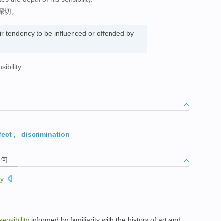
深切。
ir tendency to be influenced or offended by
ibility.
fect
,
discrimination
例句
ty
.
sensibility
informed
by
familiarity with
the history
of
art
and