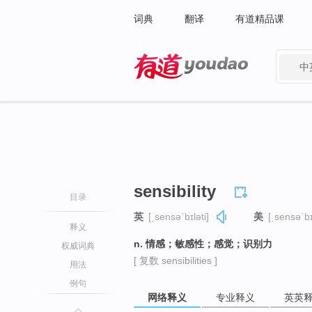
词典
翻译
有道精品课
中
有道 - 网易旗下搜索
sensibility
目录
英
[ˌsensəˈbɪləti]
美
[ˌsensəˈbɪ
释义
n. 情感；敏感性；感觉；识别力
权威词典
[ 复数 sensibilities ]
用法
例句
网络释义
专业释义
英英