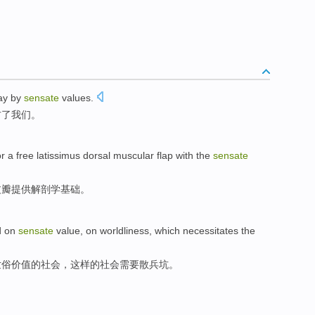
way by
sensate
values
.
右了我们。
or
a
free latissimus
dorsal
muscular
flap
with
the
sensate
皮瓣
提供
解剖学
基础
。
 on
sensate
value
, on worldliness, which
necessitates the
世俗
价值
的
社会
，这样的社会
需要
散兵坑。