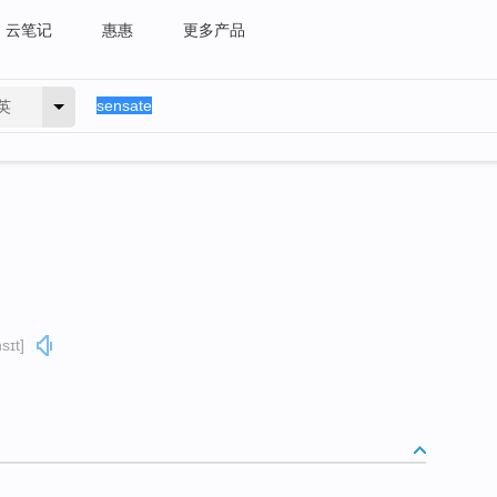
云笔记
惠惠
更多产品
英
sɪt]