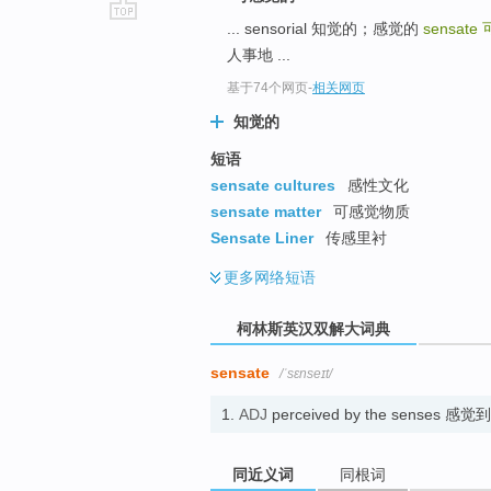
... sensorial 知觉的；感觉的
sensate
go
人事地 ...
top
基于74个网页
-
相关网页
知觉的
短语
sensate cultures
感性文化
sensate matter
可感觉物质
Sensate Liner
传感里衬
更多
网络短语
柯林斯英汉双解大词典
sensate
/ˈsɛnseɪt/
1.
ADJ
perceived by the senses 感觉
同近义词
同根词