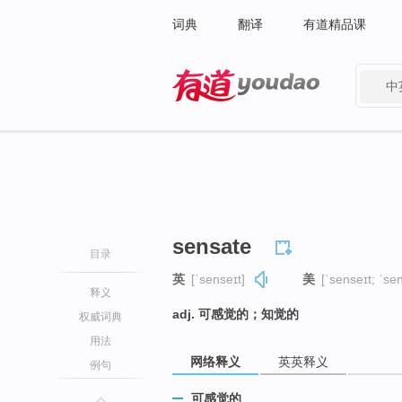
词典
翻译
有道精品课
中
有道 - 网易旗下搜索
sensate
目录
英
[ˈsenseɪt]
美
[ˈsenseɪt; ˈsen
释义
adj. 可感觉的；知觉的
权威词典
用法
网络释义
英英释义
例句
可感觉的