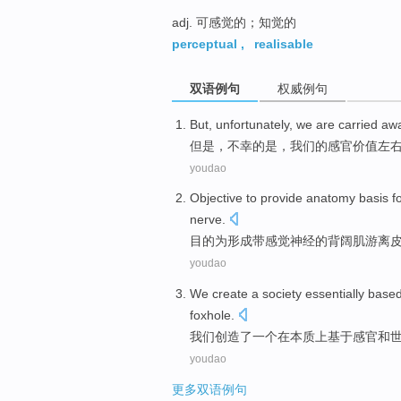
adj. 可感觉的；知觉的
perceptual
,
realisable
双语例句
权威例句
But
,
unfortunately
,
we
are carried a
但是
，
不幸
的是，
我们
的
感官
价值
左
youdao
Objective to
provide
anatomy
basis
f
nerve
.
目的
为
形成带
感觉
神经
的
背
阔
肌
游离
youdao
We
create
a
society
essentially
based
foxhole
.
我们
创造
了
一个
在
本质上
基于
感官和
youdao
更多双语例句