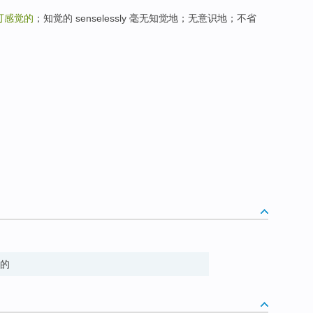
可感觉的
；知觉的 senselessly 毫无知觉地；无意识地；不省
到的