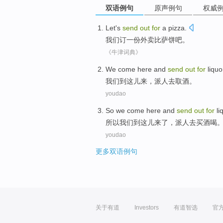
双语例句
原声例句
权威
Let's
send
out
for
a
pizza
.
我们
订
一
份外卖
比萨饼
吧。
《牛津词典》
We
come
here
and
send
out
for
liquo
我们
到
这儿来
，
派人
去
取酒。
youdao
So
we
come
here
and
send
out
for
li
所以
我们
到
这儿来
了，
派
人
去
买
酒喝
youdao
更多双语例句
关于有道
Investors
有道智选
官