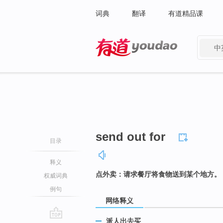
词典
翻译
有道精品课
中
有道 - 网易旗下搜索
send out for
目录
释义
点外卖：请求餐厅将食物送到某个地方。
权威词典
例句
网络释义
派人出去买