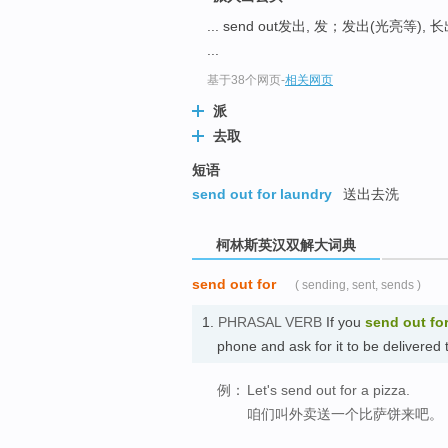
go
... send out发出, 发；发出(光亮等),
top
...
基于38个网页
-
相关网页
派
去取
短语
send out for laundry
送出去洗
柯林斯英汉双解大词典
send out for
( sending, sent, sends )
1.
PHRASAL VERB
If you
send out fo
phone and ask for it to be deliver
例：
Let's send out for a pizza.
咱们叫外卖送一个比萨饼来吧。