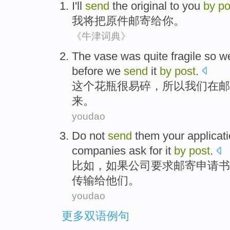
I
'll
send
the
original
to
you
by
po
我
将
把
原件
邮寄
给
你
。
《牛津词典》
The
vase
was quite
fragile
so
w
before
we
send
it
by
post
.
这个
花瓶
很
易碎
，
所以
我们
在
邮
来。
youdao
Do not
send
them
your applicat
companies
ask for
it
by
post
.
比如
，
如果
公司
要求
邮寄
申请书
传输给
他们
。
youdao
更多双语例句