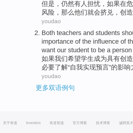
但是
，
仍然
有人
担忧，
如果
在
危
风险
，那么
他们
就会
挤兑
，
创造
youdao
Both teachers
and
students
sho
importance
of
the
influence
of t
want
our
student
to
be a
person
如果
我们
希望
学生
成为
具有
创造
必要
了解
“
自我
实现预言”的
影响
youdao
更多双语例句
关于有道
Investors
有道智选
官方博客
技术博客
诚聘英