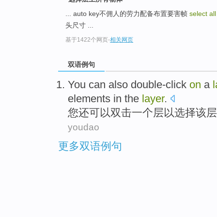
... auto key不佣人的劳力配备布置要害帧
select al
头尺寸 ...
基于1422个网页
-
相关网页
双语例句
You
can
also
double-click
on
a
elements
in
the
layer
.
您
还
可以
双击
一个
层
以
选择
该
层
youdao
更多双语例句