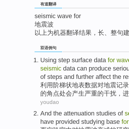
有道翻译
top
seismic wave for
地震波
以上为机器翻译结果，长、整句
双语例句
Using
step
surface
data
for
wav
seismic
data
can
produce
serio
of
steps
and
further
affect
the re
利用
阶梯
状
地表
数据
对
地震
记录
的
角
点处
会
产生
严重
的
干扰
，
进
youdao
And
the
attenuation
studies
of
s
have
provided
studying
base
for