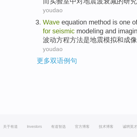
而
实验室
中
对
地震波
衰减
的
研究
youdao
Wave
equation
method
is
one o
for
seismic
modeling
and
imagi
波动
方程
方法
是
地震
模拟
和
成像
youdao
更多双语例句
关于有道
Investors
有道智选
官方博客
技术博客
诚聘英