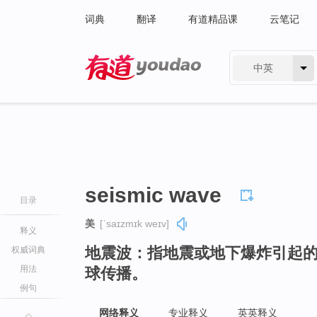
词典
翻译
有道精品课
云笔记
中英
有道 - 网易旗下搜索
seismic wave
目录
美
[ˈsaɪzmɪk weɪv]
释义
地震波：指地震或地下爆炸引起
权威词典
用法
球传播。
例句
网络释义
专业释义
英英释义