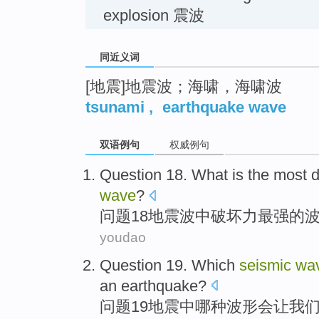
explosion 震波
同近义词
[地震]地震波；海啸，海啸波
tsunami
,
earthquake wave
双语例句
权威例句
Question
18
.
What
is
the
most d
wave
?
问题
18
地震波
中破坏力
最强
的
youdao
Question
19.
Which
seismic
wa
an
earthquake
?
问题
19
地震中
哪种
波形
会让
我