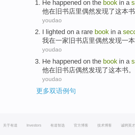
He
happened
on
the
book
in a
他
在
旧书店里偶然发现了
这本
书
youdao
I
lighted
on
a rare
book
in
a
sec
我
在
一家旧书店里偶然发现
一
本
youdao
He
happened
on
the
book
in
a
s
他
在
旧
书店
偶然
发现了
这本
书。
youdao
更多双语例句
关于有道
Investors
有道智选
官方博客
技术博客
诚聘英