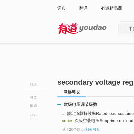
词典
翻译
有道精品课
中
有道 - 网易旗下搜索
secondary voltage reg
目录
网络释义
释义
次级电压调节级数
翻译
... 额定负载持续率Rated load sustaine
series
次级空载电压Subprime no-load vo
go
基于26个网页
-
相关网页
top